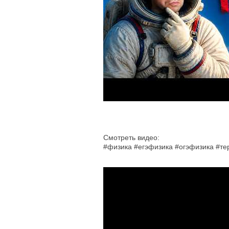
Смотреть видео:
#физика #егэфизика #огэфизика #т