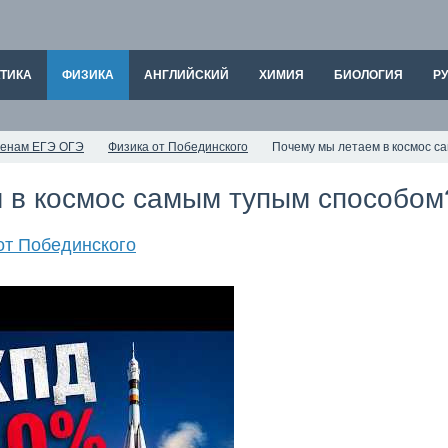
ТИКА
ФИЗИКА
АНГЛИЙСКИЙ
ХИМИЯ
БИОЛОГИЯ
РУ
аменам ЕГЭ ОГЭ
Физика от Побединского
Почему мы летаем в космос с
 в космос самым тупым способом
от Побединского