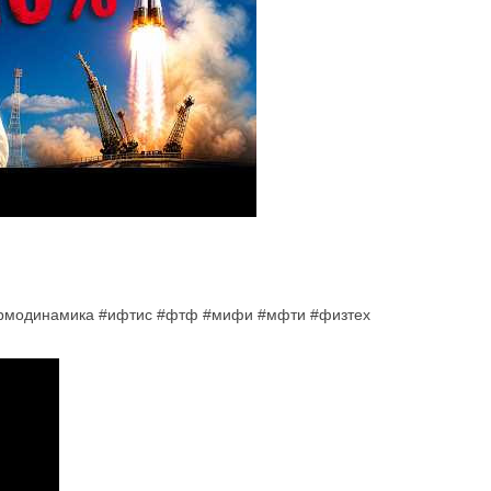
ермодинамика #ифтис #фтф #мифи #мфти #физтех