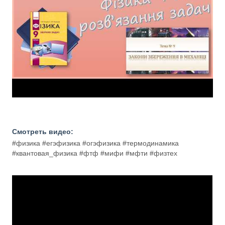
Смотреть видео:
#физика #егэфизика #огэфизика #термодинамика
#квантовая_физика #фтф #мифи #мфти #физтех