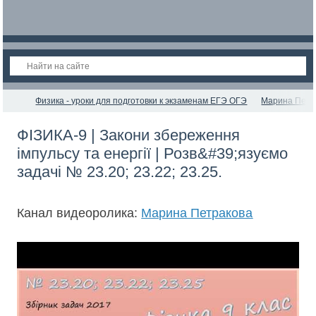
Физика - уроки для подготовки к экзаменам ЕГЭ ОГЭ
Марина Петр
ФІЗИКА-9 | Закони збереження
імпульсу та енергії | Розв&#39;язуємо
задачі № 23.20; 23.22; 23.25.
Канал видеоролика:
Марина Петракова