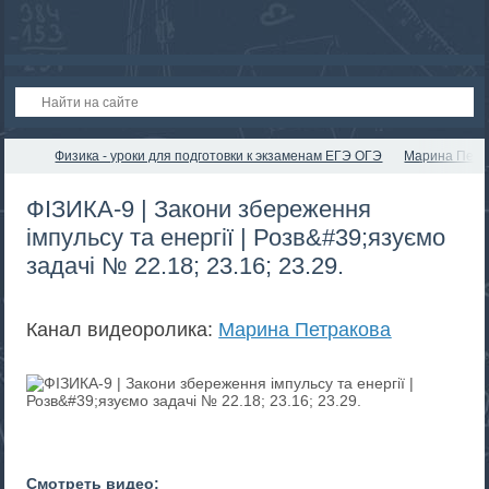
Физика - уроки для подготовки к экзаменам ЕГЭ ОГЭ
Марина Петр
ФІЗИКА-9 | Закони збереження
імпульсу та енергії | Розв&#39;язуємо
задачі № 22.18; 23.16; 23.29.
Канал видеоролика:
Марина Петракова
Смотреть видео: