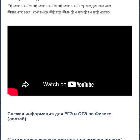
#физика #егэфизика #огэфизика #термодинамика
#квантовая_физика #фтф #мифи #мфти #физтех
Свежая информация для ЕГЭ и ОГЭ по Физике
(листай):
С этим видео ученики смотрят следующие ролики: