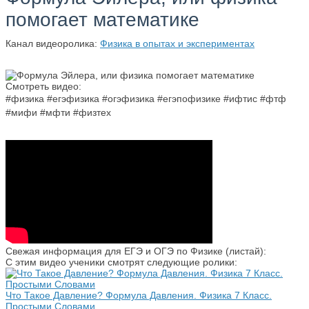
помогает математике
Канал видеоролика:
Физика в опытах и экспериментах
Смотреть видео:
#физика #егэфизика #огэфизика #егэпофизике #ифтис #фтф
#мифи #мфти #физтех
Свежая информация для ЕГЭ и ОГЭ по Физике (листай):
С этим видео ученики смотрят следующие ролики:
Что Такое Давление? Формула Давления. Физика 7 Класс.
Простыми Словами