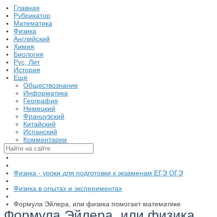
Главная
Рубрикатор
Математика
Физика
Английский
Химия
Биология
Рус, Лит
История
Ещё
Обществознание
Информатика
География
Немецкий
Французский
Китайский
Испанский
Комментарии
Физика - уроки для подготовки к экзаменам ЕГЭ ОГЭ
Физика в опытах и экспериментах
Формула Эйлера, или физика помогает математике
Формула Эйлера, или физика