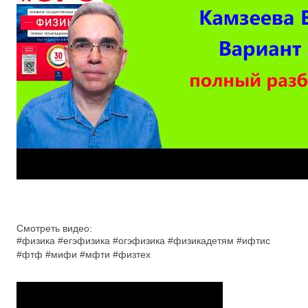
Смотреть видео:
#физика #егэфизика #огэфизика #физикадетям #ифтис
#фтф #мифи #мфти #физтех