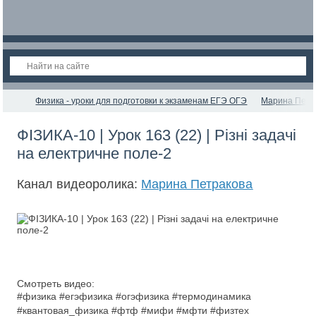
Физика - уроки для подготовки к экзаменам ЕГЭ ОГЭ
Марина Петр
ФІЗИКА-10 | Урок 163 (22) | Різні задачі
на електричне поле-2
Канал видеоролика:
Марина Петракова
Смотреть видео:
#физика #егэфизика #огэфизика #термодинамика
#квантовая_физика #фтф #мифи #мфти #физтех