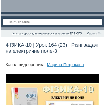
Физика - уроки для подготовки к экзаменам ЕГЭ ОГЭ
Марина Петр
ФІЗИКА-10 | Урок 164 (23) | Різні задачі
на електричне поле-3
Канал видеоролика:
Марина Петракова