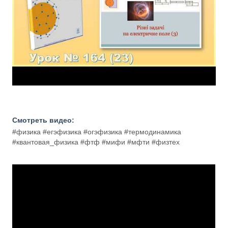
Смотреть видео:
#физика #егэфизика #огэфизика #термодинамика
#квантовая_физика #фтф #мифи #мфти #физтех