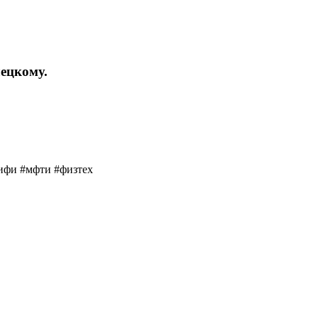
ецкому.
ифи #мфти #физтех