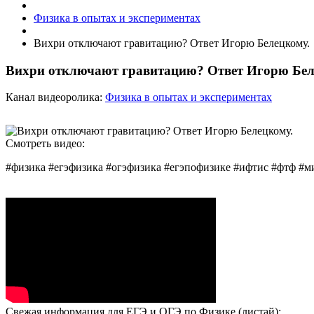
Физика в опытах и экспериментах
Вихри отключают гравитацию? Ответ Игорю Белецкому.
Вихри отключают гравитацию? Ответ Игорю Бел
Канал видеоролика:
Физика в опытах и экспериментах
Смотреть видео:
#физика #егэфизика #огэфизика #егэпофизике #ифтис #фтф #м
Свежая информация для ЕГЭ и ОГЭ по Физике (листай):