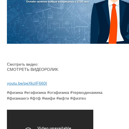
Смотреть видео:
СМОТРЕТЬ ВИДЕОРОЛИК:
youtu.be/peXkzIF660I
#физика #егэфизика #огэфизика #термодинамика
#физикаегэ #фтф #мифи #мфти #физтех