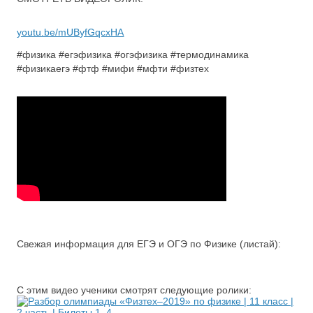
youtu.be/mUByfGqcxHA
#физика #егэфизика #огэфизика #термодинамика
#физикаегэ #фтф #мифи #мфти #физтех
Свежая информация для ЕГЭ и ОГЭ по Физике (листай):
С этим видео ученики смотрят следующие ролики: