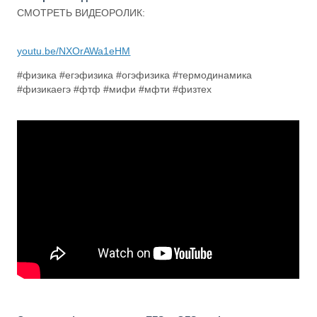
СМОТРЕТЬ ВИДЕОРОЛИК:
youtu.be/NXOrAWa1eHM
#физика #егэфизика #огэфизика #термодинамика
#физикаегэ #фтф #мифи #мфти #физтех