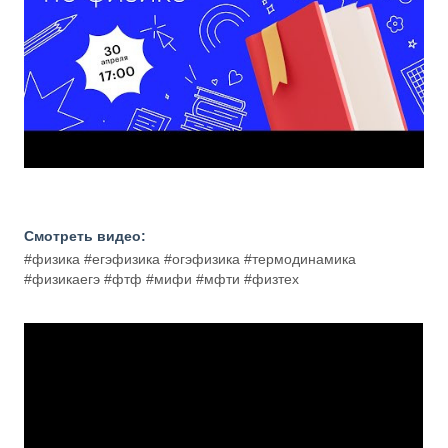
Смотреть видео:
#физика #егэфизика #огэфизика #термодинамика
#физикаегэ #фтф #мифи #мфти #физтех