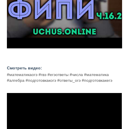
Смотреть видео:
#математикаогэ #гвэ #егэответы #числа #математика
#алгебра #подготовкакогэ #ответы_огэ #подготовкакегэ