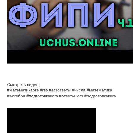
Смотреть видео:
#математикаогэ #гвэ #егэответы #числа #математика
#алгебра #подготовкакогэ #ответы_огэ #подготовкакегэ