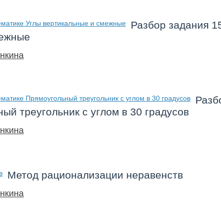
Разбор задания 1
межные
нкина
Разб
ый треугольник с углом в 30 градусов
нкина
Метод рационализации неравенств
нкина