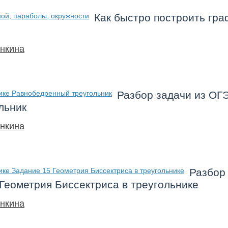
Как быстро построить гра
нкина
Разбор задачи из ОГ
льник
нкина
Разбор
Геометрия Биссектриса в треугольнике
нкина