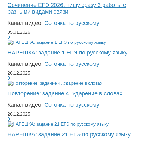
Сочинение ЕГЭ 2026: пишу сразу 3 работы с
разными видами связи
Канал видео:
Соточка по русскому
05.01.2026
0
НАРЕШКА: задание 1 ЕГЭ по русскому языку
Канал видео:
Соточка по русскому
26.12.2025
0
Повторение: задание 4. Ударение в словах.
Канал видео:
Соточка по русскому
26.12.2025
0
НАРЕШКА: задание 21 ЕГЭ по русскому языку