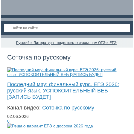
Русский и Литература - подготовка к экзаменам ОГЭ и ЕГЭ
Соточка по русскому
Последний мяу: финальный курс. ЕГЭ 2026:
русский язык. УСПОКОИТЕЛЬНЫЙ ВЕБ
[ЗАПИСЬ БУДЕТ]
Канал видео:
Соточка по русскому
02.06.2026
0