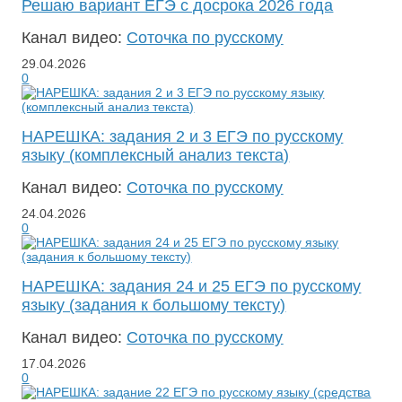
Решаю вариант ЕГЭ с досрока 2026 года
Канал видео:
Соточка по русскому
29.04.2026
0
НАРЕШКА: задания 2 и 3 ЕГЭ по русскому
языку (комплексный анализ текста)
Канал видео:
Соточка по русскому
24.04.2026
0
НАРЕШКА: задания 24 и 25 ЕГЭ по русскому
языку (задания к большому тексту)
Канал видео:
Соточка по русскому
17.04.2026
0