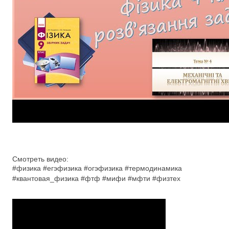
Смотреть видео:
#физика #егэфизика #огэфизика #термодинамика
#квантовая_физика #фтф #мифи #мфти #физтех