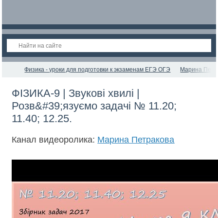
Физика - уроки для подготовки к экзаменам ЕГЭ ОГЭ
Марина Петр
ФІЗИКА-9 | Звукові хвилі |
Розв&#39;язуємо задачі № 11.20;
11.40; 12.25.
Канал видеоролика:
Марина Петракова