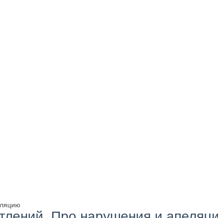
еляцию
атлений. Про нарушения и апеляц