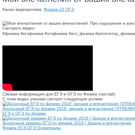
Канал видеоролика:
Физика-23 ОГЭ
Смотреть видео:
#физика #егэфизика #огэфизика #егэ_физика #репетитор_физи
Свежая информация для ЕГЭ и ОГЭ по Физике (листай):
С этим видео ученики смотрят следующие ролики:
Досрочный ЕГЭ по физике 2019: эмоции и впечатления (STREAM
ЕГЭ и ОГЭ по физике
Досрочный экзамен ЕГЭ по физике 2019 | Задачи и впечатления
Физика ЕГЭ ОГЭ Олимпиады