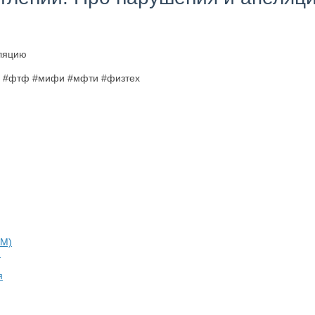
ка #фтф #мифи #мфти #физтех
)