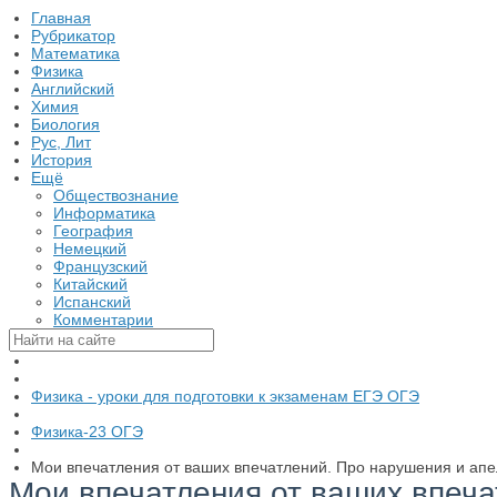
Главная
Рубрикатор
Математика
Физика
Английский
Химия
Биология
Рус, Лит
История
Ещё
Обществознание
Информатика
География
Немецкий
Французский
Китайский
Испанский
Комментарии
Физика - уроки для подготовки к экзаменам ЕГЭ ОГЭ
Физика-23 ОГЭ
Мои впечатления от ваших впечатлений. Про нарушения и ап
Мои впечатления от ваших впеч