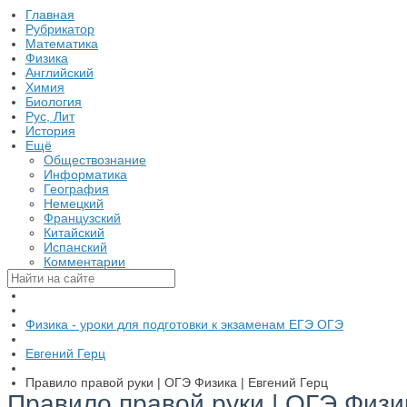
Главная
Рубрикатор
Математика
Физика
Английский
Химия
Биология
Рус, Лит
История
Ещё
Обществознание
Информатика
География
Немецкий
Французский
Китайский
Испанский
Комментарии
Физика - уроки для подготовки к экзаменам ЕГЭ ОГЭ
Евгений Герц
Правило правой руки | ОГЭ Физика | Евгений Герц
Правило правой руки | ОГЭ Физик