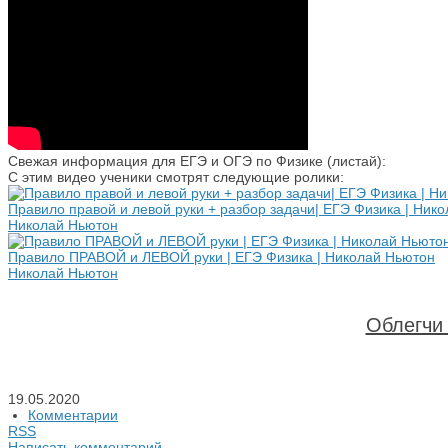
Свежая информация для ЕГЭ и ОГЭ по Физике (листай):
С этим видео ученики смотрят следующие ролики:
Правило правой и левой руки + разбор задачи| ЕГЭ Физика | Ник
Николай Ньютон
Правило ПРАВОЙ и ЛЕВОЙ руки | ЕГЭ Физика | Николай Ньютон
Николай Ньютон
Облегчи 
19.05.2020
Комментарии
RSS
Написать комментарий