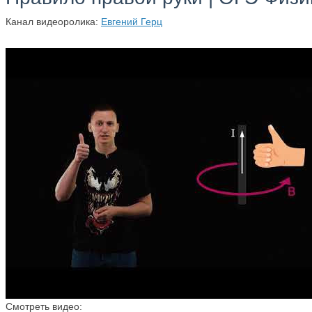
Канал видеоролика:
Евгений Герц
Смотреть видео: