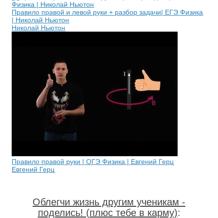
Правило правой и левой руки + разбор задачи| ЕГЭ Физика
| Николай Ньютон
Николай Ньютон
Правило правой руки | ОГЭ Физика | Евгений Герц
Евгений Герц
Облегчи жизнь другим ученикам -
поделись! (плюс тебе в карму)
: