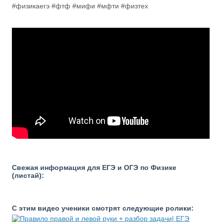
#физикаегэ #фтф #мифи #мфти #физтех
Свежая информация для ЕГЭ и ОГЭ по Физике
(листай):
С этим видео ученики смотрят следующие ролики: